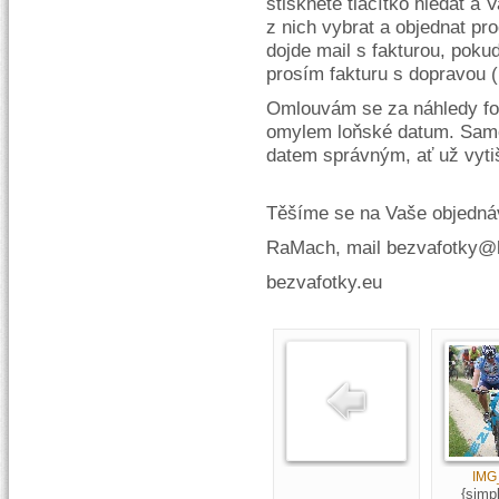
stiskněte tlačítko hledat a
z nich vybrat a objednat p
dojde mail s fakturou, pokud
prosím fakturu s dopravou 
Omlouvám se za náhledy fote
omylem loňské datum. Samo
datem správným, ať už vyti
Těšíme se na Vaše objedná
RaMach, mail bezvafotky@b
bezvafotky.eu
IMG
{simp