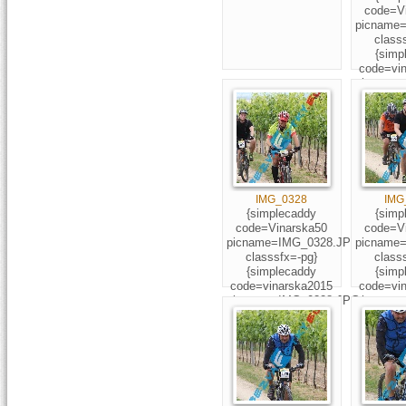
code=V
picname
class
{simp
code=vi
picname
class
156
IMG_0328
IMG
{simplecaddy
{simp
code=Vinarska50
code=V
picname=IMG_0328.JPG
picname
classsfx=-pg}
class
{simplecaddy
{simp
code=vinarska2015
code=vi
picname=IMG_0328.JPG
picname
classsfx=-pg}
class
249;485
48