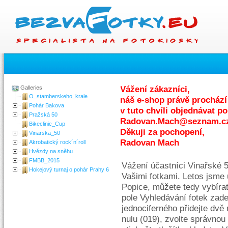
Galleries
Vážení zákazníci,
O_stamberskeho_krale
náš e-shop právě prochází
Pohár Bakova
v tuto chvíli objednávat p
Pražská 50
Radovan.Mach@seznam.c
Bikeclinic_Cup
Děkuji za pochopení,
Vinarska_50
Radovan Mach
Akrobatický rock´n´roll
Hvězdy na sněhu
FMBB_2015
Vážení účastníci Vinařské 5
Hokejový turnaj o pohár Prahy 6
Vašimi fotkami. Letos jsme u
Popice, můžete tedy vybírat
pole Vyhledávání fotek zade
jednociferného přidejte dvě 
nulu (019), zvolte správnou