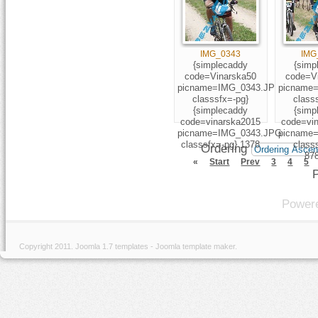
IMG_0343
IMG
{simplecaddy
{simp
code=Vinarska50
code=V
picname=IMG_0343.JPG
picname
classsfx=-pg}
class
{simplecaddy
{simp
code=vinarska2015
code=vi
picname=IMG_0343.JPG
picname
classsfx=-pg} 1378
class
Ordering
87
«
Start
Prev
3
4
5
P
Power
Copyright 2011.
Joomla 1.7 templates
-
Joomla template maker
.