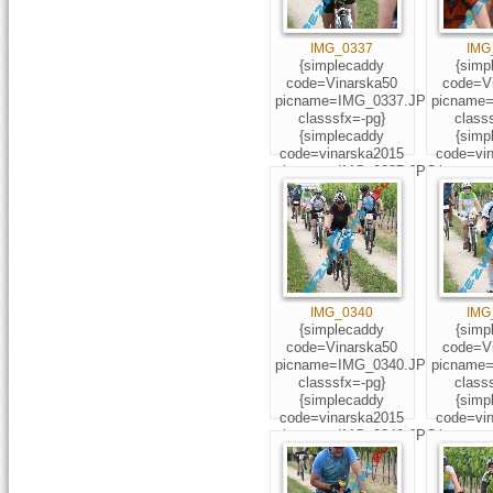
IMG_0337
IMG
{simplecaddy
{simp
code=Vinarska50
code=V
picname=IMG_0337.JPG
picname
classsfx=-pg}
class
{simplecaddy
{simp
code=vinarska2015
code=vi
picname=IMG_0337.JPG
picname
classsfx=-pg} 591
classsfx
IMG_0340
IMG
{simplecaddy
{simp
code=Vinarska50
code=V
picname=IMG_0340.JPG
picname
classsfx=-pg}
class
{simplecaddy
{simp
code=vinarska2015
code=vi
picname=IMG_0340.JPG
picname
classsfx=-pg}
classsf
1029;254;253